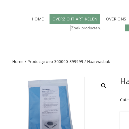
HOME
OVERZICHT ARTIKELEN
OVER ONS
Zoeken
naar:
Home
/
Productgroep 300000-399999
/ Haarwasbak
Ha
Cate