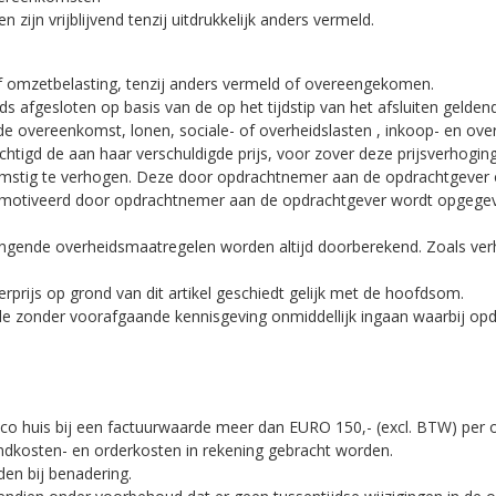
 zijn vrijblijvend tenzij uitdrukkelijk anders vermeld.
sief omzetbelasting, tenzij anders vermeld of overeengekomen.
 afgesloten op basis van de op het tijdstip van het afsluiten geldend
de overeenkomst, lonen, sociale- of overheidslasten , inkoop- en ove
tigd de aan haar verschuldigde prijs, voor zover deze prijsverhoging 
mstig te verhogen. Deze door opdrachtnemer aan de opdrachtgever o
 gemotiveerd door opdrachtnemer aan de opdrachtgever wordt opgege
dwingende overheidsmaatregelen worden altijd doorberekend. Zoals ve
rprijs op grond van dit artikel geschiedt gelijk met de hoofdsom.
tijde zonder voorafgaande kennisgeving onmiddellijk ingaan waarbij op
co huis bij een factuurwaarde meer dan EURO 150,- (excl. BTW) per o
dkosten- en orderkosten in rekening gebracht worden.
en bij benadering.