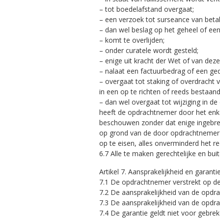
– tot boedelafstand overgaat;
– een verzoek tot surseance van betali
– dan wel beslag op het geheel of ee
– komt te overlijden;
– onder curatele wordt gesteld;
– enige uit kracht der Wet of van dez
– nalaat een factuurbedrag of een ge
– overgaat tot staking of overdracht 
in een op te richten of reeds bestaa
– dan wel overgaat tot wijziging in de d
heeft de opdrachtnemer door het enke
beschouwen zonder dat enige ingebreke
op grond van de door opdrachtnemer ve
op te eisen, alles onverminderd het 
6.7 Alle te maken gerechtelijke en bu
Artikel 7. Aansprakelijkheid en garanti
7.1 De opdrachtnemer verstrekt op de 
7.2 De aansprakelijkheid van de opdra
7.3 De aansprakelijkheid van de opdrac
7.4 De garantie geldt niet voor gebre