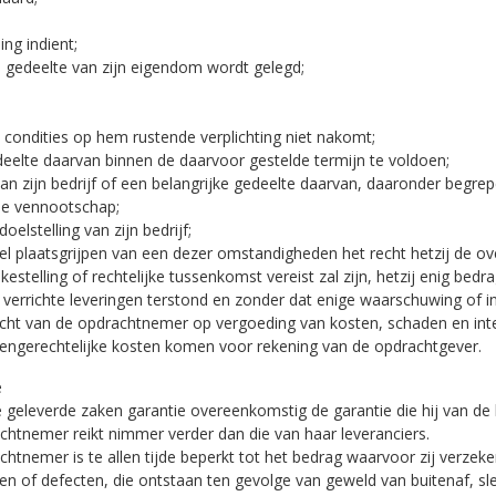
ng indient;
n gedeelte van zijn eigendom wordt gelegd;
e condities op hem rustende verplichting niet nakomt;
deelte daarvan binnen de daarvoor gestelde termijn te voldoen;
van zijn bedrijf of een belangrijke gedeelte daarvan, daaronder begr
nde vennootschap;
oelstelling van zijn bedrijf;
l plaatsgrijpen van een dezer omstandigheden het recht hetzij de o
stelling of rechtelijke tussenkomst vereist zal zijn, hetzij enig bed
rrichte leveringen terstond en zonder dat enige waarschuwing of inge
recht van de opdrachtnemer op vergoeding van kosten, schaden en int
itengerechtelijke kosten komen voor rekening van de opdrachtgever.
e
geleverde zaken garantie overeenkomstig de garantie die hij van de b
chtnemer reikt nimmer verder dan die van haar leveranciers.
htnemer is te allen tijde beperkt tot het bedrag waarvoor zij verzeker
ken of defecten, die ontstaan ten gevolge van geweld van buitenaf, sl