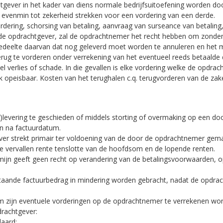
gever in het kader van diens normale bedrijfsuitoefening worden d
evenmin tot zekerheid strekken voor een vordering van een derde.
ordering, schorsing van betaling, aanvraag van surseance van betaling, 
n de opdrachtgever, zal de opdrachtnemer het recht hebben om zonder
gedeelte daarvan dat nog geleverd moet worden te annuleren en het mo
erug te vorderen onder verrekening van het eventueel reeds betaald
l verlies of schade. In die gevallen is elke vordering welke de opdra
k opeisbaar. Kosten van het terughalen c.q. terugvorderen van de za
 (af)levering te geschieden of middels storting of overmaking op een
en na factuurdatum.
ver strekt primair ter voldoening van de door de opdrachtnemer gema
e vervallen rente tenslotte van de hoofdsom en de lopende renten.
rmijn geeft geen recht op verandering van de betalingsvoorwaarden, o
aande factuurbedrag in mindering worden gebracht, nadat de opdrac
 zijn eventuele vorderingen op de opdrachtnemer te verrekenen wordt
drachtgever:
laard;