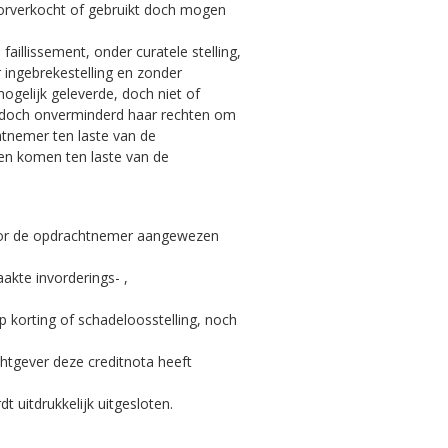
oorverkocht of gebruikt doch mogen
faillissement, onder curatele stelling,
 ingebrekestelling en zonder
gelijk geleverde, doch niet of
e doch onverminderd haar rechten om
chtnemer ten laste van de
ken komen ten laste van de
 door de opdrachtnemer aangewezen
akte invorderings- ,
p korting of schadeloosstelling, noch
htgever deze creditnota heeft
 uitdrukkelijk uitgesloten.