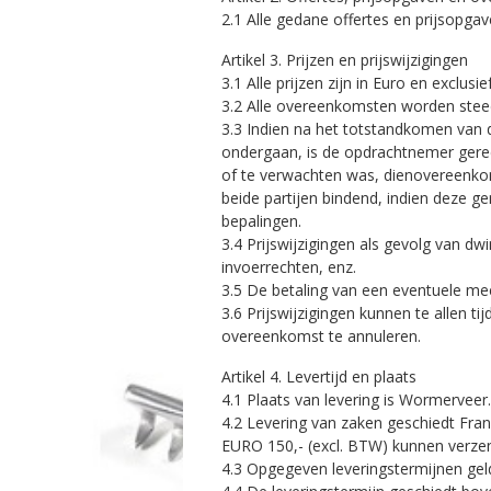
2.1 Alle gedane offertes en prijsopgaven
Artikel 3. Prijzen en prijswijzigingen
3.1 Alle prijzen zijn in Euro en exclu
3.2 Alle overeenkomsten worden steeds
3.3 Indien na het totstandkomen van 
ondergaan, is de opdrachtnemer gerech
of te verwachten was, dienovereenko
beide partijen bindend, indien deze
bepalingen.
3.4 Prijswijzigingen als gevolg van 
invoerrechten, enz.
3.5 De betaling van een eventuele mee
3.6 Prijswijzigingen kunnen te allen 
overeenkomst te annuleren.
Artikel 4. Levertijd en plaats
4.1 Plaats van levering is Wormerveer.
4.2 Levering van zaken geschiedt Fran
EURO 150,- (excl. BTW) kunnen verzen
4.3 Opgegeven leveringstermijnen geld