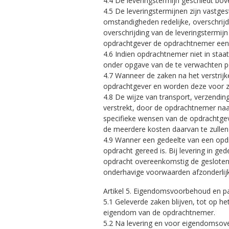
4.4 De leveringstermijn geschiedt bo
4.5 De leveringstermijnen zijn vastges
omstandigheden redelijke, overschrij
overschrijding van de leveringstermijn
opdrachtgever de opdrachtnemer een re
4.6 Indien opdrachtnemer niet in staa
onder opgave van de te verwachten p
4.7 Wanneer de zaken na het verstrijk
opdrachtgever en worden deze voor zi
4.8 De wijze van transport, verzendi
verstrekt, door de opdrachtnemer naa
specifieke wensen van de opdrachtgeve
de meerdere kosten daarvan te zullen
4.9 Wanner een gedeelte van een opdr
opdracht gereed is. Bij levering in g
opdracht overeenkomstig de gesloten
onderhavige voorwaarden afzonderlijk
Artikel 5. Eigendomsvoorbehoud en p
5.1 Geleverde zaken blijven, tot op h
eigendom van de opdrachtnemer.
5.2 Na levering en voor eigendomsove