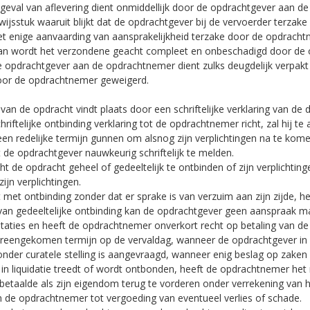
 geval van aflevering dient onmiddellijk door de opdrachtgever aan de
wijsstuk waaruit blijkt dat de opdrachtgever bij de vervoerder terzak
et enige aanvaarding van aansprakelijkheid terzake door de opdrachtn
an wordt het verzondene geacht compleet en onbeschadigd door de 
e opdrachtgever aan de opdrachtnemer dient zulks deugdelijk verpakt
or de opdrachtnemer geweigerd.
 van de opdracht vindt plaats door een schriftelijke verklaring van de 
iftelijke ontbinding verklaring tot de opdrachtnemer richt, zal hij te
ze een redelijke termijn gunnen om alsnog zijn verplichtingen na te ko
 de opdrachtgever nauwkeurig schriftelijk te melden.
 de opdracht geheel of gedeeltelijk te ontbinden of zijn verplichtinge
jn verplichtingen.
met ontbinding zonder dat er sprake is van verzuim aan zijn zijde, he
l van gedeeltelijke ontbinding kan de opdrachtgever geen aanspraak
taties en heeft de opdrachtnemer onverkort recht op betaling van de 
overeengekomen termijn op de vervaldag, wanneer de opdrachtgever in s
 onder curatele stelling is aangevraagd, wanneer enig beslag op zake
 in liquidatie treedt of wordt ontbonden, heeft de opdrachtnemer het
 betaalde als zijn eigendom terug te vorderen onder verrekening van
n de opdrachtnemer tot vergoeding van eventueel verlies of schade.