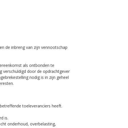
epen de inbreng van zijn vennootschap
vereenkomst als ontbonden te
rag verschuldigd door de opdrachtgever
brekestelling nodig is in zijn geheel
eresten.
etreffende toeleveranciers heeft.
d is.
echt onderhoud, overbelasting,