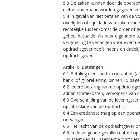
5.3 De zaken kunnen door de opdracht
niet in onderpand worden gegeven en 
5.4 In geval van niet betalen van de v
overlijden of liquidatie van zaken va
rechtelijke tussenkomst de order of 
geheel betaalde, als haar eigendom t
vergoeding te verlangen voor eventuee
opdrachtgever heeft ineens en dadelij
opdrachtgever.
Artikel 6. Betalingen
6.1 Betaling dient netto-contant bij
bank- of girorekening, binnen 15 dag
6.2 Iedere betaling van de opdrachtge
administratiekosten, vervolgens van d
6.3 Overschrijding van de leveringste
op intrekking van de opdracht.
6.4 Een creditnota mag op een openst
ontvangen.
6.5 Het recht van de opdrachtgever om
6.6 In de volgende gevallen dat de op
– in staat van faillissement wordt verk