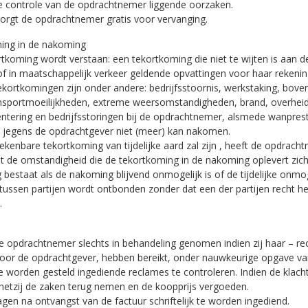
 de controle van de opdrachtnemer liggende oorzaken.
 zorgt de opdrachtnemer gratis voor vervanging.
ming in de nakoming
rtkoming wordt verstaan: een tekortkoming die niet te wijten is aan 
of in maatschappelijk verkeer geldende opvattingen voor haar rekeni
ekortkomingen zijn onder andere: bedrijfsstoornis, werkstaking, bove
nsportmoeilijkheden, extreme weersomstandigheden, brand, overheid
entering en bedrijfsstoringen bij de opdrachtnemer, alsmede wanpres
n jegens de opdrachtgever niet (meer) kan nakomen.
ekenbare tekortkoming van tijdelijke aard zal zijn , heeft de opdrach
at de omstandigheid die de tekortkoming in de nakoming oplevert zic
 bestaat als de nakoming blijvend onmogelijk is of de tijdelijke on
 tussen partijen wordt ontbonden zonder dat een der partijen recht h
.
e opdrachtnemer slechts in behandeling genomen indien zij haar – re
oor de opdrachtgever, hebben bereikt, onder nauwkeurige opgave van
e worden gesteld ingediende reclames te controleren. Indien de klacht
 hetzij de zaken terug nemen en de koopprijs vergoeden.
agen na ontvangst van de factuur schriftelijk te worden ingediend.