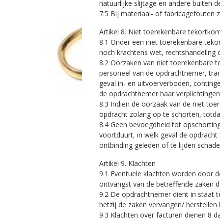
natuurlijke slijtage en andere buiten
7.5 Bij materiaal- of fabricagefouten
Artikel 8. Niet toerekenbare tekortko
8.1 Onder een niet toerekenbare teko
noch krachtens wet, rechtshandeling 
8.2 Oorzaken van niet toerekenbare t
personeel van de opdrachtnemer, tra
geval in- en uitvoerverboden, conting
de opdrachtnemer haar verplichtinge
8.3 Indien de oorzaak van de niet toer
opdracht zolang op te schorten, totd
8.4 Geen bevoegdheid tot opschorting
voortduurt, in welk geval de opdracht
ontbinding geleden of te lijden schade
Artikel 9. Klachten
9.1 Eventuele klachten worden door d
ontvangst van de betreffende zaken d
9.2 De opdrachtnemer dient in staat t
hetzij de zaken vervangen/ herstellen
9.3 Klachten over facturen dienen 8 d