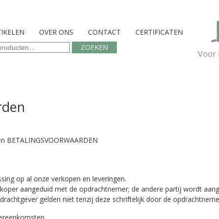
TIKELEN
OVER ONS
CONTACT
CERTIFICATEN
n
ZOEKEN
rden
 en BETALINGSVOORWAARDEN
sing op al onze verkopen en leveringen.
rkoper aangeduid met de opdrachtnemer; de andere partij wordt aan
achtgever gelden niet tenzij deze schriftelijk door de opdrachtnemer
overeenkomsten