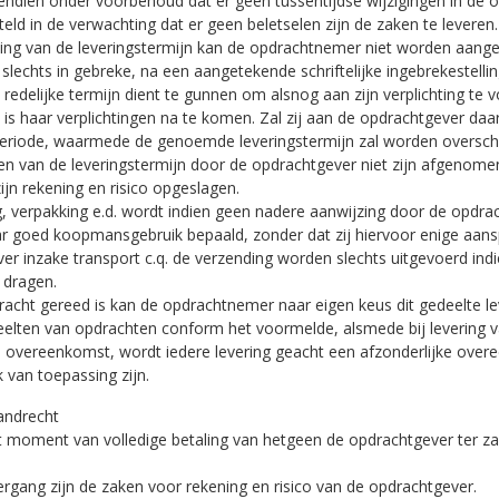
vendien onder voorbehoud dat er geen tussentijdse wijzigingen in de
teld in de verwachting dat er geen beletselen zijn de zaken te leveren.
ding van de leveringstermijn kan de opdrachtnemer niet worden aang
 slechts in gebreke, na een aangetekende schriftelijke ingebrekestell
delijke termijn dient te gunnen om alsnog aan zijn verplichting te v
t is haar verplichtingen na te komen. Zal zij aan de opdrachtgever d
eriode, waarmede de genoemde leveringstermijn zal worden oversch
en van de leveringstermijn door de opdrachtgever niet zijn afgenomen
jn rekening en risico opgeslagen.
ng, verpakking e.d. wordt indien geen nadere aanwijzing door de opdr
r goed koopmansgebruik bepaald, zonder dat zij hiervoor enige aansp
r inzake transport c.q. de verzending worden slechts uitgevoerd ind
 dragen.
acht gereed is kan de opdrachtnemer naar eigen keus dit gedeelte le
edeelten van opdrachten conform het voormelde, alsmede bij levering
 overeenkomst, wordt iedere levering geacht een afzonderlijke ove
 van toepassing zijn.
andrecht
et moment van volledige betaling van hetgeen de opdrachtgever ter zak
rgang zijn de zaken voor rekening en risico van de opdrachtgever.